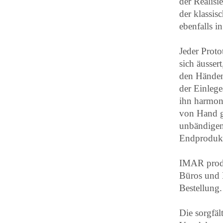
der Realisi
der klassis
ebenfalls i
Jeder Proto
sich äusser
den Händen 
der Einlege
ihn harmoni
von Hand ge
unbändigen
Endprodukt 
IMAR produ
Büros und 
Bestellung.
Die sorgfäl