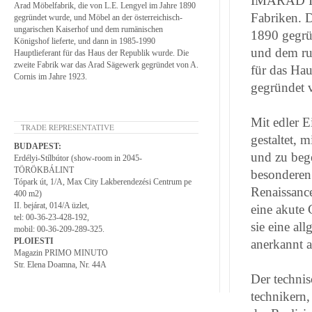
IMARAD IN
Arad Möbelfabrik, die von L.E. Lengyel im Jahre 1890
Fabriken. D
gegründet wurde, und Möbel an der österreichisch-
ungarischen Kaiserhof und dem rumänischen
1890 gegrü
Königshof lieferte, und dann in 1985-1990
und dem ru
Hauptlieferant für das Haus der Republik wurde. Die
zweite Fabrik war das Arad Sägewerk gegründet von A.
für das Ha
Cornis im Jahre 1923.
gegründet 
Mit edler E
TRADE REPRESENTATIVE
gestaltet, 
BUDAPEST:
und zu beg
Erdélyi-Stílbútor (show-room in 2045-
TÖRÖKBÁLINT
besonderen 
Tópark út, 1/A, Max City Lakberendezési Centrum pe
Renaissanc
400 m2)
II. bejárat, 014/A üzlet,
eine akute
tel: 00-36-23-428-192,
sie eine al
mobil: 00-36-209-289-325.
PLOIESTI
anerkannt a
Magazin PRIMO MINUTO
Str. Elena Doamna, Nr. 44A
Der technis
technikern,